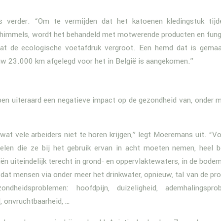
 verder. “Om te vermijden dat het katoenen kledingstuk tij
chimmels, wordt het behandeld met motwerende producten en fung
wat de ecologische voetafdruk vergroot. Een hemd dat is gema
auw 23.000 km afgelegd voor het in België is aangekomen.”
en uiteraard een negatieve impact op de gezondheid van, onder m
s wat vele arbeiders niet te horen krijgen,” legt Moeremans uit. “Vo
len die ze bij het gebruik ervan in acht moeten nemen, heel b
n uiteindelijk terecht in grond- en oppervlaktewaters, in de bodem,
dat mensen via onder meer het drinkwater, opnieuw, tal van de pr
ndheidsproblemen: hoofdpijn, duizeligheid, ademhalingsprob
d, onvruchtbaarheid, …