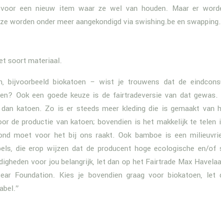
en voor een nieuw item waar ze wel van houden. Maar er word
; ze worden onder meer aangekondigd via swishing.be en swapping.
et soort materiaal.
, bijvoorbeeld biokatoen – wist je trouwens dat de eindcon
gen? Ook een goede keuze is de fairtradeversie van dat gewas.
 dan katoen. Zo is er steeds meer kleding die is gemaakt van 
or de productie van katoen; bovendien is het makkelijk te telen 
rond moet voor het bij ons raakt. Ook bamboe is een milieuvrie
abels, die erop wijzen dat de producent hoge ecologische en/of 
gheden voor jou belangrijk, let dan op het Fairtrade Max Havelaar
ear Foundation. Kies je bovendien graag voor biokatoen, let
abel.”