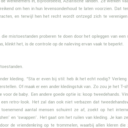
n de werknemers in, bijvoorbeeld, Aziatische landen. Ze werken va
reikend om hen in hun levensonderhoud te laten voorzien. Dat ter
cten, en terwijl hen het recht wordt ontzegd zich te verenigen
an die mistoestanden proberen te doen door het opleggen van een 
 klinkt het, is de controle op de naleving ervan vaak te beperkt.
toestanden.
er kleding. “Sta er even bij stil: heb ik het echt nodig? Verleng
herstellen. Of maak er een ander kledingstuk van. Zo zou je het T-sh
e voor de baby. Een andere goede optie is: koop tweedehands. Vin
een retro-look. Het zal dan ook niet verbazen dat tweedehands
n toenemend aantal mensen schuimt ze af, zoekt op het intern
ishen’ en ‘swappen’. Het gaat om het ruilen van kleding. Je kan ze
, door de vriendenkring op te trommelen, waarbij allen kleren die 