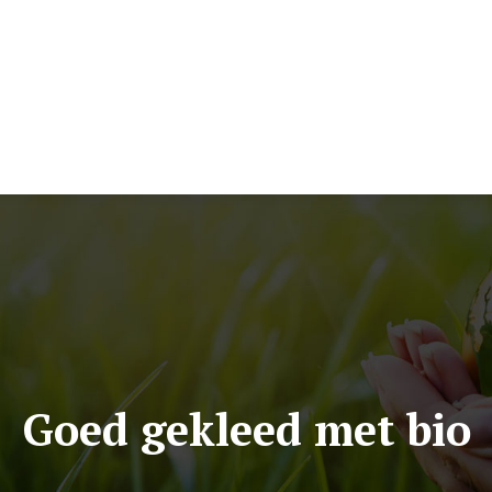
ie
Recepten en aroma
Samenleving
Lichaamsverzorging
Eco b
Goed gekleed met bio