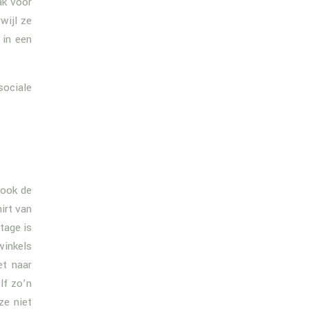
ak voor
wijl ze
 in een
sociale
 ook de
irt van
tage is
winkels
et naar
lf zo’n
ze niet