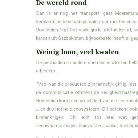
De wereld rond
Dan is er nog het transport, gaat Moeremans
verplaatsing beschadigd raakt door motten en s
Bovendien legt het vaak grote afstanden af, 
katoen uit Oezbekistan, bijvoorbeeld, heeft al g
Weinig loon, veel kwalen
De pesticiden en andere chemische stoffen hebb
arbeiders.
“Veel van die producten zijn namelijk giftig, iet
de communicatie omtrent de veiligheidmaatrege
Bovendien komt een groot deel van die chemicalië
… en dus het hele ecosysteem. Dit betekent ook 
binnenkrijgen. Dit leidt tot heel wat gezo
zenuwaantastingen, huidziektes, kanker, blindhei