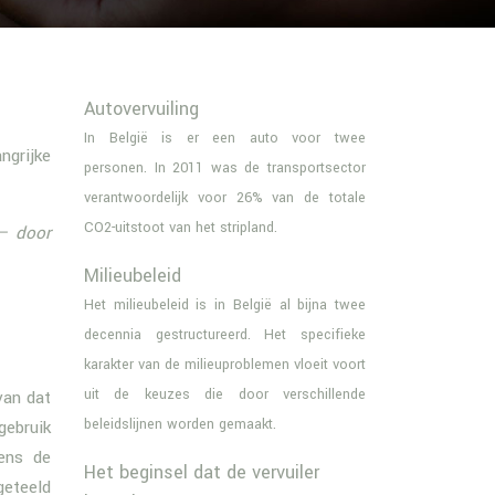
Autovervuiling
In België is er een auto voor twee
ngrijke
personen. In 2011 was de transportsector
verantwoordelijk voor 26% van de totale
CO2-uitstoot van het stripland.
– door
Milieubeleid
Het milieubeleid is in België al bijna twee
decennia gestructureerd. Het specifieke
karakter van de milieuproblemen vloeit voort
uit de keuzes die door verschillende
van dat
beleidslijnen worden gemaakt.
gebruik
gens de
Het beginsel dat de vervuiler
geteeld