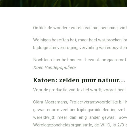
Ontdek de wondere wereld van bio, swishing, vin
Weinigen beseffen het, maar heel wat broeken, h
bijdrage aan verdroging, vervuiling van ecosyst
Nochtans kan het anders: bewust omgaan met t
Koen Vandepopuliere
Katoen: zelden puur natuur…
Voor de productie van textiel wordt, vooral, heel
Clara Moeremans, Projectverantwoordelijke bij 
gewas enorm veel bestrijdingsmiddelen ingezet. 
wereldwijd: meer dan enig ander gewas. Bove
Wereldgezondheidsorganisatie, de WHO, is 2/3 e