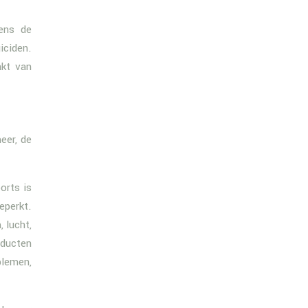
dens de
iciden.
akt van
eer, de
orts is
eperkt.
 lucht,
oducten
lemen,