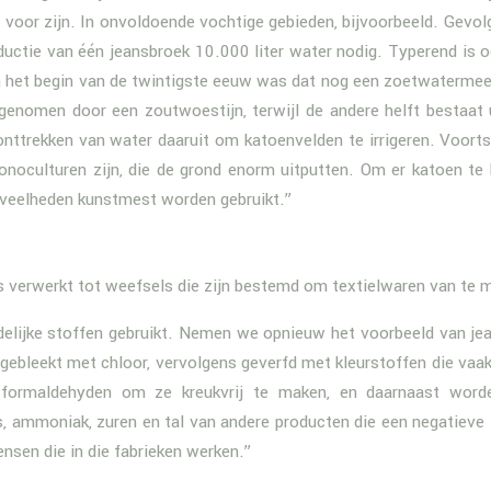
t voor zijn. In onvoldoende vochtige gebieden, bijvoorbeeld. Gevolg
ductie van één jeansbroek 10.000 liter water nodig. Typerend is 
an het begin van de twintigste eeuw was dat nog een zoetwatermee
ngenomen door een zoutwoestijn, terwijl de andere helft bestaat 
onttrekken van water daaruit om katoenvelden te irrigeren. Voorts
noculturen zijn, die de grond enorm uitputten. Om er katoen te
eveelheden kunstmest worden gebruikt.”
verwerkt tot weefsels die zijn bestemd om textielwaren van te 
elijke stoffen gebruikt. Nemen we opnieuw het voorbeeld van je
gebleekt met chloor, vervolgens geverfd met kleurstoffen die vaa
formaldehyden om ze kreukvrij te maken, en daarnaast word
, ammoniak, zuren en tal van andere producten die een negatieve
nsen die in die fabrieken werken.”