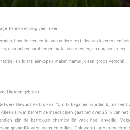
tage, hennep en nog veel meer.
emden, handdoeken en tal van andere textielwaren leveren een bela
emen, gezondheidsproblemen bij tal van mensen, en nog veel meer.
extiel en juiste aankopen maken namelijk een groot verschil.
 veel katoen gebruikt.
Netwerk Bewust Verbruiken: “Om te beginnen worden bij de teelt 
Alleen al wat betreft de insecticiden gaat het over 25 % van het 
ndien zijn de betrokken chemicaliën vaak heel onveilig. Vol
rvan gevaarlijk voor mens en milieu. Ook wordt katoen meestal 