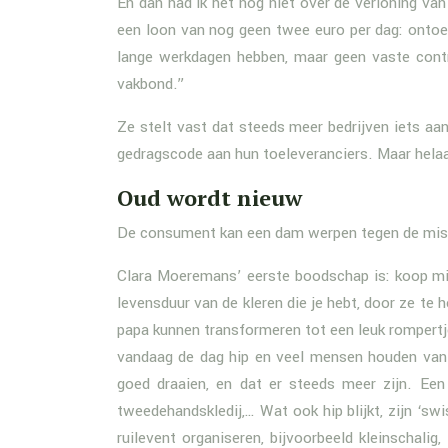
En dan had ik het nog niet over de verloning va
een loon van nog geen twee euro per dag: ontoe
lange werkdagen hebben, maar geen vaste contra
vakbond.”
Ze stelt vast dat steeds meer bedrijven iets a
gedragscode aan hun toeleveranciers. Maar helaas,
Oud wordt nieuw
De consument kan een dam werpen tegen de mis
Clara Moeremans’ eerste boodschap is: koop mind
levensduur van de kleren die je hebt, door ze te 
papa kunnen transformeren tot een leuk rompertj
vandaag de dag hip en veel mensen houden van 
goed draaien, en dat er steeds meer zijn. Ee
tweedehandskledij,… Wat ook hip blijkt, zijn ‘sw
ruilevent organiseren, bijvoorbeeld kleinschalig