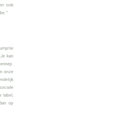
en ook
be.”
sumptie
 Je kan
hennep.
in onze
ndelijk
sociale
 label,
 dan op