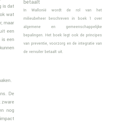
betaalt
 is dat
In Wallonië wordt de rol van het
ook wat
milieubeheer beschreven in boek 1 over
r, maar
algemene en gemeenschappelijke
uit een
bepalingen. Het boek legt ook de principes
 is een
van preventie, voorzorg en de integratie van
 kunnen
de vervuiler betaalt uit.
maken.
ans. De
k zware
en nog
 impact