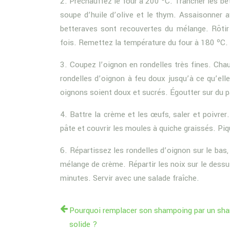
2. Préchauffez le four à 200 ºC. Trancher les bet
soupe d’huile d’olive et le thym. Assaisonner 
betteraves sont recouvertes du mélange. Rôti
fois. Remettez la température du four à 180 ºC.
3. Coupez l’oignon en rondelles très fines. Chauf
rondelles d’oignon à feu doux jusqu’à ce qu’ell
oignons soient doux et sucrés. Égoutter sur du p
4. Battre la crème et les œufs, saler et poivrer
pâte et couvrir les moules à quiche graissés. Pi
6. Répartissez les rondelles d’oignon sur le bas, 
mélange de crème. Répartir les noix sur le dessu
minutes. Servir avec une salade fraîche.
Pourquoi remplacer son shampoing par un sh
solide ?