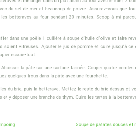
teraves et mélanger dans un plat allant au four avec le miel, 2 cuil
avec du sel de mer et beaucoup de poivre. Assurez-vous que tou
r les betteraves au four pendant 20 minutes. Scoop à mi-parco
fer dans une poêle 1 cuillère à soupe d’huile d’olive et faire reve
es soient vitreuses. Ajouter le jus de pomme et cuire jusqu’à ce 
apier essuie-tout.
. Abaisser la pâte sur une surface farinée. Couper quatre cercles 
quez quelques trous dans la pâte avec une fourchette.
les du brie, puis la betterave. Mettez le reste du brie dessus et ve
s et y déposer une branche de thym. Cuire les tartes à la betterav
ampoing
Soupe de patates douces et 