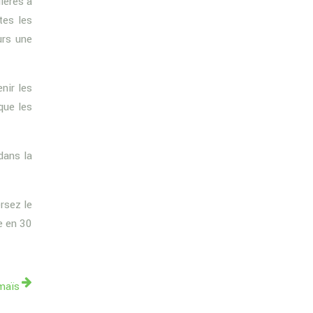
lères à
tes les
urs une
nir les
que les
dans la
rsez le
e en 30
maïs