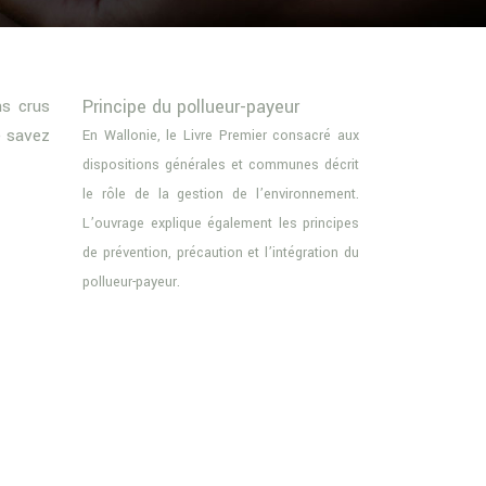
ns crus
Principe du pollueur-payeur
e savez
En Wallonie, le Livre Premier consacré aux
dispositions générales et communes décrit
le rôle de la gestion de l’environnement.
L’ouvrage explique également les principes
de prévention, précaution et l’intégration du
pollueur-payeur.