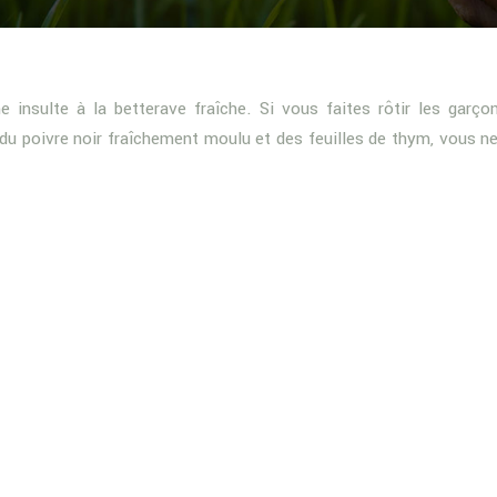
insulte à la betterave fraîche. Si vous faites rôtir les garço
 du poivre noir fraîchement moulu et des feuilles de thym, vous n