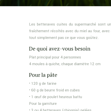
Les betteraves cuites du supermarché sont une 
fraîchement récoltés avec du miel au four, avec
tout simplement pas ce que vous goûtez.
De quoi avez-vous besoin
Plat principal pour 4 personnes
4 moules à quiche, chaque diamètre 12 cm
Pour la pâte
• 120 g de farine
• 60 g de beurre froid en cubes
• 1 œuf de poulet heureux battu
Pour la garniture
• 3 ou 4 betteraves (chioggia) pelées