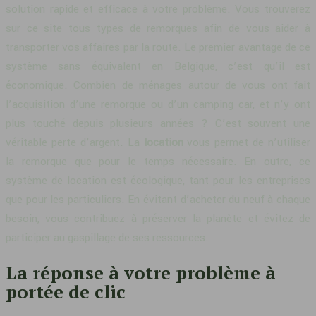
solution rapide et efficace à votre problème. Vous trouverez
sur ce site tous types de remorques afin de vous aider à
transporter vos affaires par la route. Le premier avantage de ce
système sans équivalent en Belgique, c’est qu’il est
économique. Combien de ménages autour de vous ont fait
l’acquisition d’une remorque ou d’un camping car, et n’y ont
plus touché depuis plusieurs années ? C’est souvent une
véritable perte d’argent. La
location
vous permet de n’utiliser
la remorque que pour le temps nécessaire. En outre, ce
système de location est écologique, tant pour les entreprises
que pour les particuliers. En évitant d’acheter du neuf à chaque
besoin, vous contribuez à préserver la planète et évitez de
participer au gaspillage de ses ressources.
La réponse à votre problème à
portée de clic