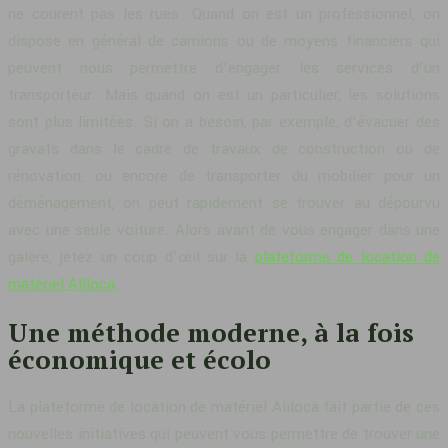
ne courent pas les rues. Quand on est un professionnel, on
dispose en général de camions ou de moyens financiers qui
peuvent nous permettre d’engager les services d’un
transporteur. Mais quand on est un particulier, les solutions
sont plus limitées. Si on a besoin, par exemple, d’évacuer des
gravats dans le cadre de travaux de construction ou de
rénovation, ou encore de transporter du mobilier pour un
déménagement, on peut rapidement se trouver au dépourvu
avec une seule voiture. Alors avant de vous engager dans une
galère, jetez un coup d’œil sur la
plateforme de location de
matériel Aliloca
.
Une méthode moderne, à la fois
économique et écolo
La plateforme de location de matériel Aliloca fait partie de ces
nouvelles initiatives qui peuvent vous permettre de trouver une