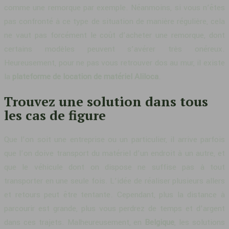
comme une remorque par exemple. Néanmoins, si vous n’êtes
pas confronté à ce type de situation de manière régulière, cela
ne vaut pas forcément le coût d’acheter une remorque, dont
certains modèles peuvent s’avérer très onéreux.
Heureusement, pour ne pas vous retrouver dos au mur, il existe
la
plateforme de location de matériel Aliloca
.
Trouvez une solution dans tous
les cas de figure
Que l’on soit une entreprise ou un particulier, il arrive parfois
que l’on doive transport du matériel d’un endroit à un autre, et
que le véhicule dont on dispose ne suffise pas à tout
transporter en une seule fois. L’idée de réaliser plusieurs allers
et retours peut être tentante. Cependant, plus la distance à
parcourir est grande, plus vous perdrez de temps et d’argent
dans ces trajets. Malheureusement, en
Belgique
, les solutions