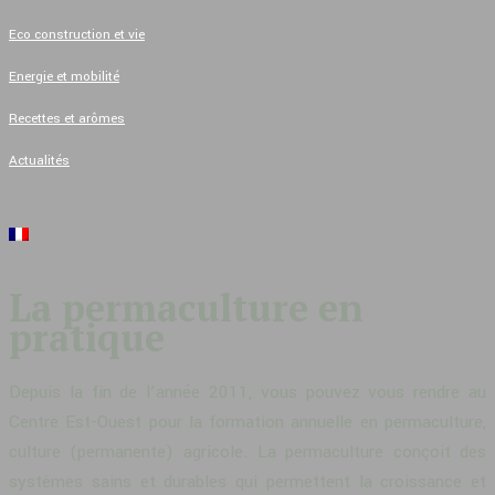
Eco construction et vie
Energie et mobilité
Recettes et arômes
Actualités
La permaculture en
pratique
Depuis la fin de l’année 2011, vous pouvez vous rendre au
Centre Est-Ouest pour la formation annuelle en permaculture,
culture (permanente) agricole. La permaculture conçoit des
systèmes sains et durables qui permettent la croissance et