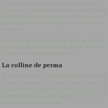
l’évolution naturelles.
La permaculture est centrée sur la vie « à
faible impact », la production alimentaire locale à petite échelle,
la diversité, la coopération avec la nature et les uns avec les
autres, la protection de la Terre, la protection de l’homme et le
partage juste.
Comment faites-vous cela dans la pratique? Luc De Cuyper,
coordinateur du Centre Est-Ouest, partage l’expérience
d’ecofun.be avec le premier groupe de cours.
La colline de perma
En plus de la théorie, de la technologie, des exercices, des
échanges d’expériences, des visites d’autres jardins de
permaculture et de son propre projet final, le groupe de cours a
également sélectionné un projet pratique sur le site, qui est
traité dans chaque module de cours.