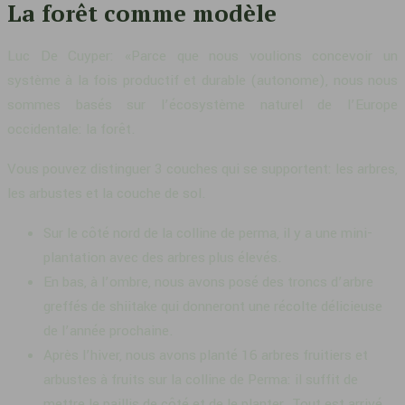
La forêt comme modèle
Luc De Cuyper: «Parce que nous voulions concevoir un
système à la fois productif et durable (autonome), nous nous
sommes basés sur l’écosystème naturel de l’Europe
occidentale: la forêt.
Vous pouvez distinguer 3 couches qui se supportent: les arbres,
les arbustes et la couche de sol.
Sur le côté nord de la colline de perma, il y a une mini-
plantation avec des arbres plus élevés.
En bas, à l’ombre, nous avons posé des troncs d’arbre
greffés de shiitake qui donneront une récolte délicieuse
de l’année prochaine.
Après l’hiver, nous avons planté 16 arbres fruitiers et
arbustes à fruits sur la colline de Perma: il suffit de
mettre le paillis de côté et de le planter. Tout est arrivé