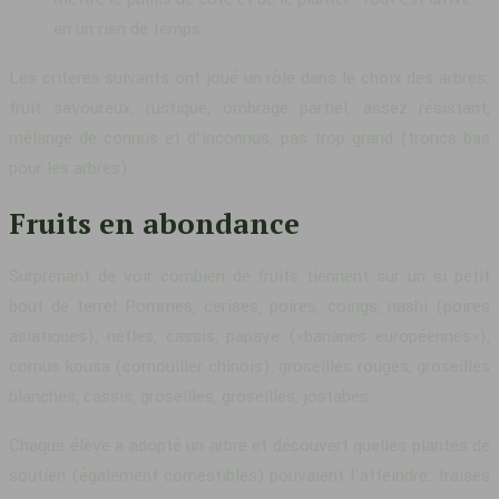
en un rien de temps.
Les critères suivants ont joué un rôle dans le choix des arbres:
fruit savoureux, rustique, ombrage partiel, assez résistant,
mélange de connus et d’inconnus, pas trop grand (troncs bas
pour les arbres).
Fruits en abondance
Surprenant de voir combien de fruits tiennent sur un si petit
bout de terre! Pommes, cerises, poires, coings, nashi (poires
asiatiques), nèfles, cassis, papaye («bananes européennes»),
cornus kousa (cornouiller chinois), groseilles rouges, groseilles
blanches, cassis, groseilles, groseilles, jostabes.
Chaque élève a adopté un arbre et découvert quelles plantes de
soutien (également comestibles) pouvaient l’atteindre: fraises