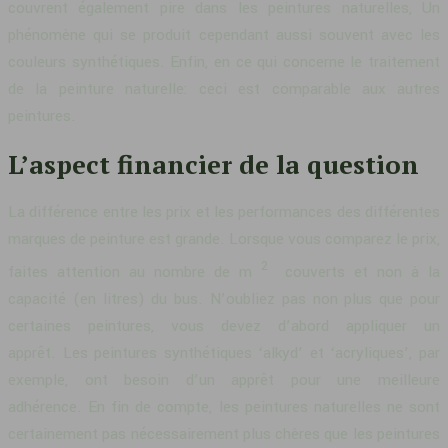
couvrent également pire dans les peintures naturelles, Un
phénomène qui se produit cependant aussi souvent avec les
couleurs synthétiques. Enfin, en ce qui concerne le traitement
de la peinture naturelle: ceci est comparable aux autres
peintures.
L’aspect financier de la question
La différence entre les prix et les performances des différentes
marques de peinture est grande. Lorsque vous comparez le prix,
2
faites attention au nombre de m
couverts et non à la
capacité (en litres) du bus. N’oubliez pas non plus que pour
certaines peintures, vous devez d’abord appliquer un
apprêt. Les peintures synthétiques ‘alkyd’ et ‘acryliques’, par
exemple, ont besoin d’un apprêt pour une meilleure
adhérence. En fin de compte, les peintures naturelles ne sont
certainement pas nécessairement plus chères que les peintures