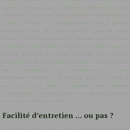
espèces d’arbres du sud de l’Europe contiennent moins de
substances nocives que celles d’épinettes scandinaves ou
d’Europe de l’est, et la meilleure qualité serait la gomme
terpentine du sud de l’Europe distillée à partir de résine
d’arbre; il tombe complètement en l’air. Mais comme certains
utilisateurs ont une réaction allergique aux solvants naturels,
certains fabricants de peintures naturelles ont opté pour
certains types de solvants pétrochimiques moins nocifs, tels
que les « isoparafines », les « isoalifates », etc. Ils sont
pratiquement inodores et ne sont pas aussi nocifs pour la
santé que les diluants «normaux» des peintures
conventionnelles. De telles peintures sont appelées «peintures
à moitié naturelles» par certains.
Facilité d’entretien … ou pas ?
Les peintures murales avec un liant synthétique ont la propriété