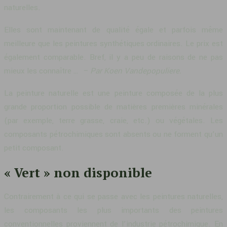
naturelles.
Elles sont maintenant de qualité égale et parfois même
meilleure que les peintures synthétiques ordinaires. Le prix est
également comparable. Bref, il y a peu de raisons de ne pas
mieux les connaître …
– Par Koen Vandepopuliere.
La peinture naturelle est une peinture composée de la plus
grande proportion possible de matières premières minérales
(par exemple, terre grasse, craie, etc.) ou végétales. Les
composants pétrochimiques sont absents ou ne forment qu’un
petit composant.
« Vert » non disponible
Contrairement à ce qui se passe avec les peintures naturelles,
les composants les plus importants des peintures
conventionnelles proviennent de l’industrie pétrochimique. En