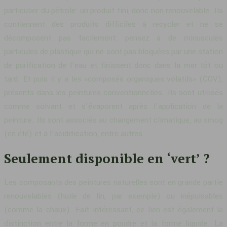
particulier du pétrole: un produit fini, donc non renouvelable. Ils
contiennent des produits difficiles à recycler et ne se
décomposent pas facilement: pensez à de minuscules
particules de plastique qui ne sont pas bloquées par une station
de purification de l’eau et finissent donc dans la mer tôt ou
tard. Et puis il y a les «composés organiques volatils» (COV),
présents dans les peintures conventionnelles. Ils sont utilisés
comme solvant et s’évaporent après l’application de la
peinture. Ils sont associés au changement climatique, au smog
(en été) et à l’acidification, entre autres.
Seulement disponible en ‘vert’ ?
Les composants des peintures naturelles sont en grande partie
renouvelables (huile de lin, par exemple) ou inépuisables
(comme la chaux). Fait intéressant, ce lien est également la
distinction entre la forme en poudre et la forme liquide. La