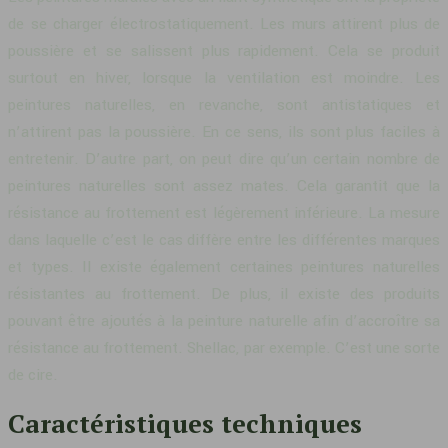
de se charger électrostatiquement. Les murs attirent plus de
poussière et se salissent plus rapidement. Cela se produit
surtout en hiver, lorsque la ventilation est moindre. Les
peintures naturelles, en revanche, sont antistatiques et
n’attirent pas la poussière. En ce sens, ils sont plus faciles à
entretenir. D’autre part, on peut dire qu’un certain nombre de
peintures naturelles sont assez mates. Cela garantit que la
résistance au frottement est légèrement inférieure. La mesure
dans laquelle c’est le cas diffère entre les différentes marques
et types. Il existe également certaines peintures naturelles
résistantes au frottement. De plus, il existe des produits
pouvant être ajoutés à la peinture naturelle afin d’accroître sa
résistance au frottement. Shellac, par exemple. C’est une sorte
de cire.
Caractéristiques techniques