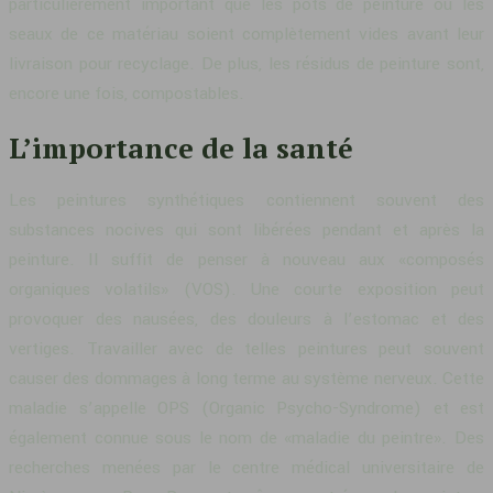
particulièrement important que les pots de peinture ou les
seaux de ce matériau soient complètement vides avant leur
livraison pour recyclage. De plus, les résidus de peinture sont,
encore une fois, compostables.
L’importance de la santé
Les peintures synthétiques contiennent souvent des
substances nocives qui sont libérées pendant et après la
peinture. Il suffit de penser à nouveau aux «composés
organiques volatils» (VOS). Une courte exposition peut
provoquer des nausées, des douleurs à l’estomac et des
vertiges. Travailler avec de telles peintures peut souvent
causer des dommages à long terme au système nerveux. Cette
maladie s’appelle OPS (Organic Psycho-Syndrome) et est
également connue sous le nom de «maladie du peintre». Des
recherches menées par le centre médical universitaire de