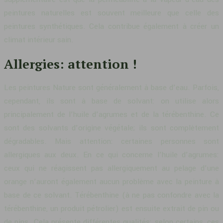
peintures naturelles est souvent meilleure que celle des
peintures synthétiques. Cela contribue également à créer un
climat intérieur sain.
Allergies: attention !
Les peintures Nature sont généralement à base d’eau. Parfois,
cependant, ils sont à base de solvant: on utilise alors
principalement de l’huile d’agrumes et de la térébenthine. Ce
sont des solvants d’origine végétale; ils sont complètement
dégradables. Mais attention: certaines personnes sont
allergiques aux deux. En ce qui concerne l’huile d’agrumes:
ceux qui ne réagissent pas allergiquement au pelage d’une
orange n’auront également aucun problème avec la peinture à
base de ce solvant. Térébenthine (à ne pas confondre avec la
térébenthine, un produit pétrolier)
est ensuite extrait de pin ou
de pins. Cela présente différentes qualités: selon certains, ces