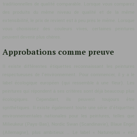
traditionnelles de qualité comparable. Lorsque vous comparez
des produits du même niveau de qualité et de la même
extensibilité, le prix de revient est à peu près le même. Lorsque
vous choisissez des couleurs vives, certaines peintures
peuvent devenir plus chères.
Approbations comme preuve
Il existe différentes étiquettes reconnaissant les peintures
respectueuses de l’environnement. Pour commencer, il y a le
label écologique européen (qui ressemble à une fleur). Les
peintures qui répondent à ses critères sont déjà beaucoup plus
écologiques. Cependant, ils peuvent toujours être
synthétiques. Il existe également toute une série d’étiquettes
environnementales nationales pour les peintures, telles que
Milieukeur (Pays-Bas), Nordic Swan (Scandinavie), Blaue Engel
(Allemagne), plus ambitieux … Le label « Natureplus » est