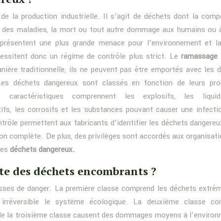
e la production industrielle. Il s’agit de déchets dont la comp
r des maladies, la mort ou tout autre dommage aux humains ou 
présentent une plus grande menace pour l’environnement et l
ssitent donc un régime de contrôle plus strict. Le
ramassage
nière traditionnelle, ils ne peuvent pas être emportés avec les 
Les déchets dangereux sont classés en fonction de leurs pro
 caractéristiques comprennent les explosifs, les liqui
tifs, les corrosifs et les substances pouvant causer une infecti
ntrôle permettent aux fabricants d’identifier les déchets dangereux
ion complète. De plus, des privilèges sont accordés aux organisati
des
déchets dangereux.
te des déchets encombrants ?
lasses de danger. La première classe comprend les déchets extr
 irréversible le système écologique. La deuxième classe co
de la troisième classe causent des dommages moyens à l’enviro