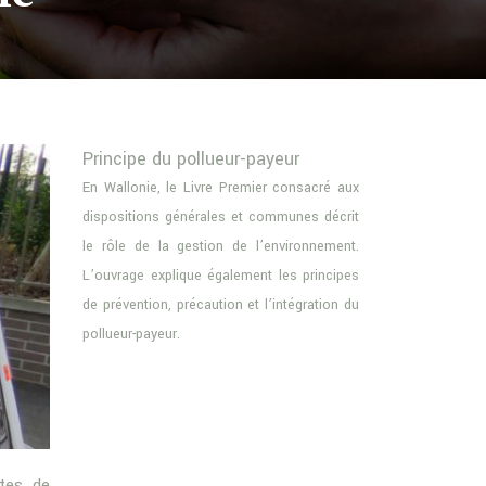
Principe du pollueur-payeur
En Wallonie, le Livre Premier consacré aux
dispositions générales et communes décrit
le rôle de la gestion de l’environnement.
L’ouvrage explique également les principes
de prévention, précaution et l’intégration du
pollueur-payeur.
stes de