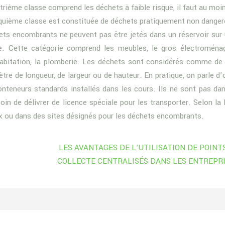
trième classe comprend les déchets à faible risque, il faut au moin
quième classe est constituée de déchets pratiquement non danger
ets encombrants ne peuvent pas être jetés dans un réservoir sur 
le. Cette catégorie comprend les meubles, le gros électroménag
habitation, la plomberie. Les déchets sont considérés comme de
tre de longueur, de largeur ou de hauteur. En pratique, on parle d’
onteneurs standards installés dans les cours. Ils ne sont pas da
n de délivrer de licence spéciale pour les transporter. Selon la l
x ou dans des sites désignés pour les déchets encombrants.
LES AVANTAGES DE L’UTILISATION DE POINT
COLLECTE CENTRALISÉS DANS LES ENTREPR