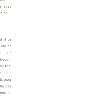
ommages
ion, il
uffit de
soin de
l est à
 besoin
antité,
mmeuble
ts pour
lle des
sant au