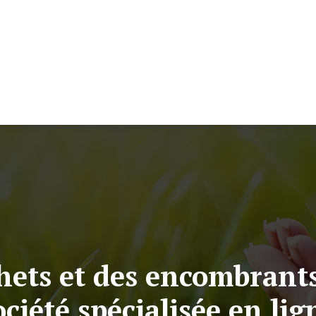
Eco construction et vie
Energie e
hets et des encombrants
ociété spécialisée en lig