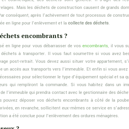
carrelages. Mais les déchets de construction causent de grands d
Par conséquent, après l’achèvement de tout processus de construct
ée en ligne pour l’enlèvement et la
collecte des déchets
.
échets encombrants ?
alisé en ligne pour vous débarrasser de vos
encombrants
, il vous s
e déchets à transporter. Il vous faut soumettre si vous avez be
age post-retrait. Vous devez aussi situer votre appartement, s’i
iste un accès aux transports vers l’immeuble. Et enfin si vous avez
cessaires pour sélectionner le type d’équipement spécial et sa qu
geurs qui rempliront la commande. Si vous habitez dans un i
e de l’immeuble qui prendra contact avec le gestionnaire des déche
ous pouvez déposer vos déchets encombrants à côté de la poube
rivées, en revanche, sollicitent eux-mêmes ce service en s’adres
ntion a été conclue pour l’enlèvement des ordures ménagères.
reux ?