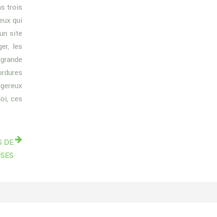
s trois
eux qui
un site
er, les
 grande
ordures
ngereux
oi, ces
S DE
ISES