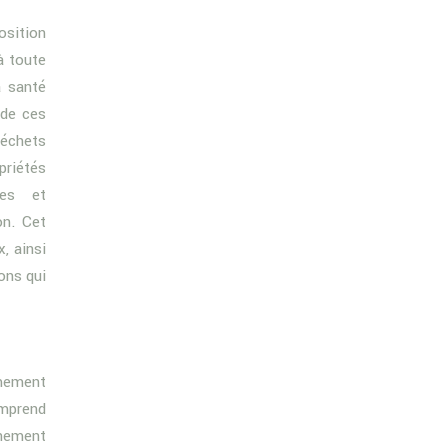
osition
à toute
a santé
de ces
déchets
priétés
des et
on. Cet
, ainsi
ons qui
êmement
mprend
nnement