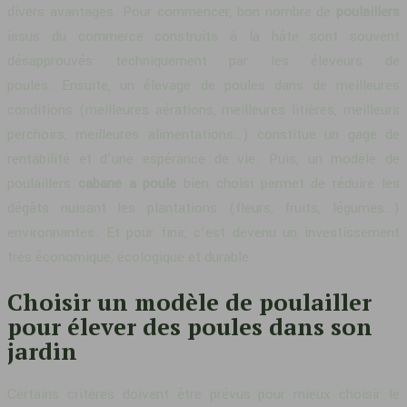
divers avantages. Pour commencer, bon nombre de
poulaillers
issus du commerce construits à la hâte sont souvent
désapprouvés techniquement par les éleveurs de
poules. Ensuite, un élevage de poules dans de meilleures
conditions (meilleures aérations, meilleures litières, meilleurs
perchoirs, meilleures alimentations…) constitue un gage de
rentabilité et d’une espérance de vie. Puis, un modèle de
poulaillers
cabane a poule
bien choisi permet de réduire les
dégâts nuisant les plantations (fleurs, fruits, légumes…)
environnantes. Et pour finir, c’est devenu un investissement
très économique, écologique et durable.
Choisir un modèle de poulailler
pour élever des poules dans son
jardin
Certains critères doivent être prévus pour mieux choisir le