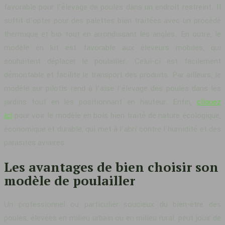
favorable pour l’élevage de poules dans un endroit restreint. Il
suffit d’opter pour des palettes bien traitées avec un procédé
thermique et bio tout en arrondissant les angles. En outre, le
modèle en kit est favorable aux éleveurs mobiles, qui
souhaitent déplacer le poulailler. Celui-ci est facilement
démontable et facilite le transport des produits. Par ailleurs, le
modèle sur pilotis rend à l’aise l’élevage des poules dans les
jardins tout en les positionnant en hauteur. Enfin,
cliquez
ici
pour voir le modèle en bois bien traité de nature écologique,
économique et durable, qui met à l’abri contre l’humidité et des
parasites aviaires.
Les avantages de bien choisir son
modèle de poulailler
Un professionnel ou particulier soucieux du bien-être des
poules, élevées en milieu urbain ou en milieu rural, peut jouir de