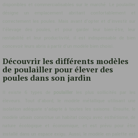
disponibles et commercialisables sur le marché. Le poulailler
désigne un emplacement abritant confortablement et
correctement les poules. Mais avant d’opter et d’investir sur
l’élevage des poules, et pour garder leur bien-être, leur
rentabilité et leur productivité, il est indispensable de bien
concevoir leurs abris à partir d’un modèle bien choisi.
Découvrir les différents modèles
de poulailler pour élever des
poules dans son jardin
Il existe 6 types de
poulailler
les plus sollicités par les
éleveurs. Tout d’abord, le modèle métallique utilisant une
isolation adéquate s’adapte à toutes les saisons. Ensuite, le
modèle urbain constitue un habitat conçu avec esthétisme, de
nature écologique et économique, et est prévu pour être
installé dans un espace exigu. Aussi, le modèle en palette est